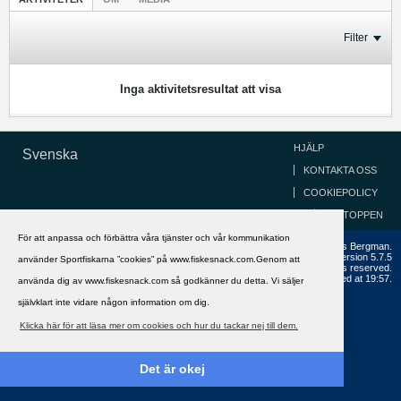
Filter
Inga aktivitetsresultat att visa
HJÄLP
Svenska
KONTAKTA OSS
COOKIEPOLICY
GÅ TILL TOPPEN
För att anpassa och förbättra våra tjänster och vår kommunikation
Copyright ©2002 - 2021, FiskeSnack.com. Grundad 2002 av Anders Bergman.
Powered by
vBulletin®
Version 5.7.5
använder Sportfiskarna ”cookies” på www.fiskesnack.com.Genom att
Copyright © 2026 MH Sub I, LLC dba vBulletin. All rights reserved.
All times are GMT+1. This page was generated at 19:57.
använda dig av www.fiskesnack.com så godkänner du detta. Vi säljer
självklart inte vidare någon information om dig.
Klicka här för att läsa mer om cookies och hur du tackar nej till dem.
Det är okej