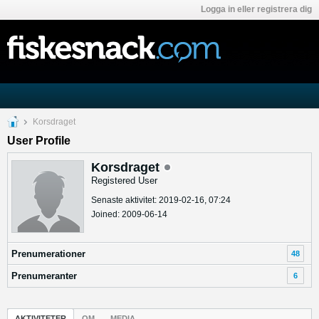
Logga in eller registrera dig
Korsdraget
User Profile
Korsdraget
Registered User
Senaste aktivitet: 2019-02-16, 07:24
Joined: 2009-06-14
Prenumerationer
48
Prenumeranter
6
AKTIVITETER
OM
MEDIA