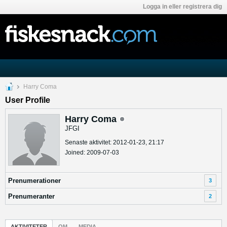
Logga in eller registrera dig
Harry Coma
User Profile
Harry Coma
JFGI
Senaste aktivitet: 2012-01-23, 21:17
Joined: 2009-07-03
Prenumerationer
3
Prenumeranter
2
AKTIVITETER
OM
MEDIA