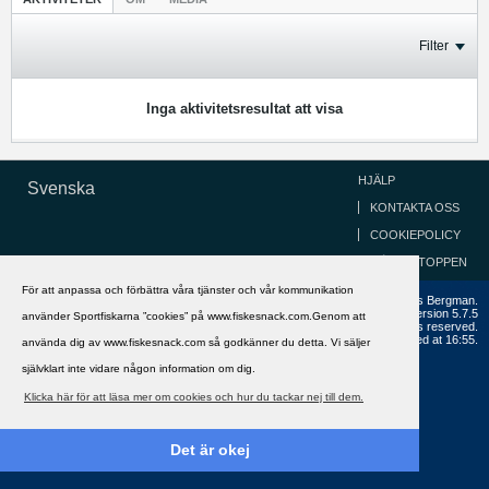
Filter
Inga aktivitetsresultat att visa
HJÄLP
Svenska
KONTAKTA OSS
COOKIEPOLICY
GÅ TILL TOPPEN
För att anpassa och förbättra våra tjänster och vår kommunikation
Copyright ©2002 - 2021, FiskeSnack.com. Grundad 2002 av Anders Bergman.
Powered by
vBulletin®
Version 5.7.5
använder Sportfiskarna ”cookies” på www.fiskesnack.com.Genom att
Copyright © 2026 MH Sub I, LLC dba vBulletin. All rights reserved.
All times are GMT+1. This page was generated at 16:55.
använda dig av www.fiskesnack.com så godkänner du detta. Vi säljer
självklart inte vidare någon information om dig.
Klicka här för att läsa mer om cookies och hur du tackar nej till dem.
Det är okej