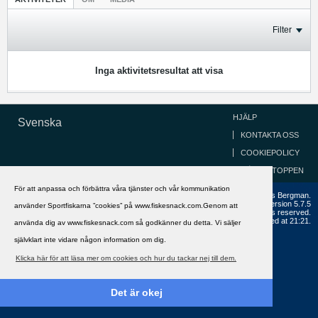
Filter
Inga aktivitetsresultat att visa
HJÄLP
Svenska
KONTAKTA OSS
COOKIEPOLICY
GÅ TILL TOPPEN
För att anpassa och förbättra våra tjänster och vår kommunikation
Copyright ©2002 - 2021, FiskeSnack.com. Grundad 2002 av Anders Bergman.
Powered by
vBulletin®
Version 5.7.5
använder Sportfiskarna ”cookies” på www.fiskesnack.com.Genom att
Copyright © 2026 MH Sub I, LLC dba vBulletin. All rights reserved.
All times are GMT+1. This page was generated at 21:21.
använda dig av www.fiskesnack.com så godkänner du detta. Vi säljer
självklart inte vidare någon information om dig.
Klicka här för att läsa mer om cookies och hur du tackar nej till dem.
Det är okej