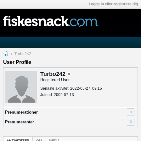
Logga in eller registrera dig
Turbo242
User Profile
Turbo242
Registered User
Senaste aktivitet: 2022-05-27, 09:15
Joined: 2009-07-13
Prenumerationer
0
Prenumeranter
0
AKTIVITETER
OM
MEDIA