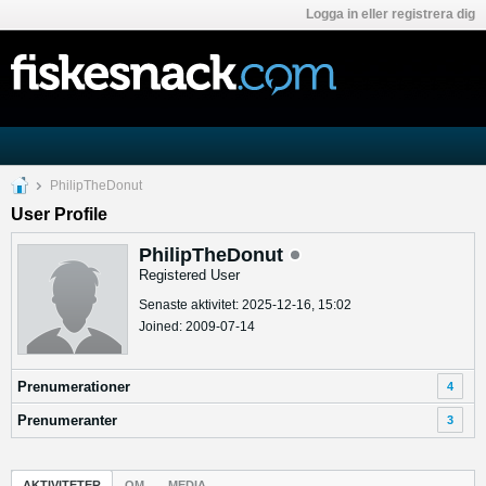
Logga in eller registrera dig
PhilipTheDonut
User Profile
PhilipTheDonut
Registered User
Senaste aktivitet: 2025-12-16, 15:02
Joined: 2009-07-14
Prenumerationer
4
Prenumeranter
3
AKTIVITETER
OM
MEDIA