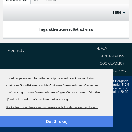
Filter
Inga aktivitetsresultat att visa
HJÄLP
Svenska
KONTAKTA OSS
COOKIEPOLICY
GÅ TILL TOPPEN
För att anpassa och förbättra våra tjänster och vår kommunikation
Copyright ©2002 - 2021, FiskeSnack.com. Grundad 2002 av Anders Bergman.
Powered by
vBulletin®
Version 5.7.5
använder Sportfiskarna ”cookies” på www.fiskesnack.com.Genom att
Copyright © 2026 MH Sub I, LLC dba vBulletin. All rights reserved.
All times are GMT+1. This page was generated at 20:29.
använda dig av www.fiskesnack.com så godkänner du detta. Vi säljer
självklart inte vidare någon information om dig.
Klicka här för att läsa mer om cookies och hur du tackar nej till dem.
Det är okej