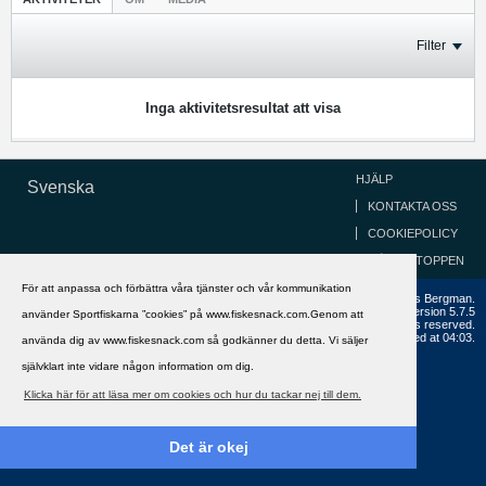
Filter
Inga aktivitetsresultat att visa
HJÄLP
Svenska
KONTAKTA OSS
COOKIEPOLICY
GÅ TILL TOPPEN
För att anpassa och förbättra våra tjänster och vår kommunikation
Copyright ©2002 - 2021, FiskeSnack.com. Grundad 2002 av Anders Bergman.
Powered by
vBulletin®
Version 5.7.5
använder Sportfiskarna ”cookies” på www.fiskesnack.com.Genom att
Copyright © 2026 MH Sub I, LLC dba vBulletin. All rights reserved.
All times are GMT+1. This page was generated at 04:03.
använda dig av www.fiskesnack.com så godkänner du detta. Vi säljer
självklart inte vidare någon information om dig.
Klicka här för att läsa mer om cookies och hur du tackar nej till dem.
Det är okej