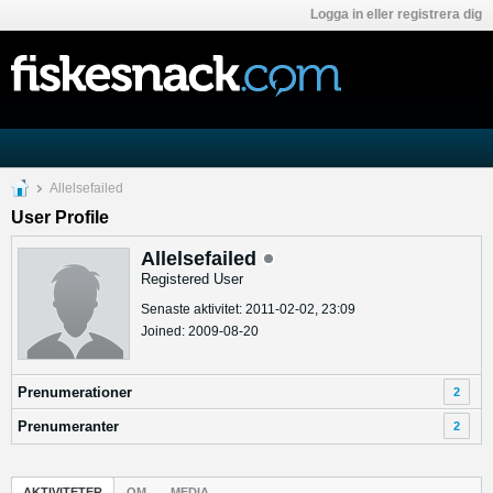
Logga in eller registrera dig
Allelsefailed
User Profile
Allelsefailed
Registered User
Senaste aktivitet: 2011-02-02, 23:09
Joined: 2009-08-20
Prenumerationer
2
Prenumeranter
2
AKTIVITETER
OM
MEDIA