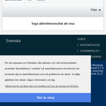
Filter
Inga aktivitetsresultat att visa
HJÄLP
Svenska
KONTAKTA OSS
COOKIEPOLICY
GÅ TILL TOPPEN
För att anpassa och förbättra våra tjänster och vår kommunikation
Copyright ©2002 - 2021, FiskeSnack.com. Grundad 2002 av Anders Bergman.
Powered by
vBulletin®
Version 5.7.5
använder Sportfiskarna ”cookies” på www.fiskesnack.com.Genom att
Copyright © 2026 MH Sub I, LLC dba vBulletin. All rights reserved.
All times are GMT+1. This page was generated at 11:17.
använda dig av www.fiskesnack.com så godkänner du detta. Vi säljer
självklart inte vidare någon information om dig.
Klicka här för att läsa mer om cookies och hur du tackar nej till dem.
Det är okej