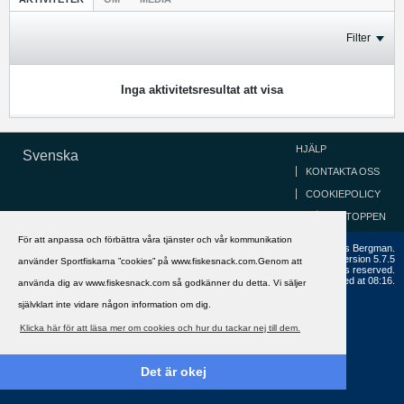
Filter
Inga aktivitetsresultat att visa
HJÄLP
Svenska
KONTAKTA OSS
COOKIEPOLICY
GÅ TILL TOPPEN
För att anpassa och förbättra våra tjänster och vår kommunikation
Copyright ©2002 - 2021, FiskeSnack.com. Grundad 2002 av Anders Bergman.
Powered by
vBulletin®
Version 5.7.5
använder Sportfiskarna ”cookies” på www.fiskesnack.com.Genom att
Copyright © 2026 MH Sub I, LLC dba vBulletin. All rights reserved.
All times are GMT+1. This page was generated at 08:16.
använda dig av www.fiskesnack.com så godkänner du detta. Vi säljer
självklart inte vidare någon information om dig.
Klicka här för att läsa mer om cookies och hur du tackar nej till dem.
Det är okej