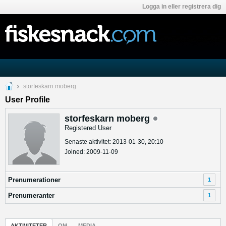
Logga in eller registrera dig
storfeskarn moberg
User Profile
storfeskarn moberg
Registered User
Senaste aktivitet: 2013-01-30, 20:10
Joined: 2009-11-09
Prenumerationer
1
Prenumeranter
1
AKTIVITETER
OM
MEDIA