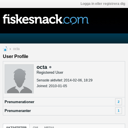
Logga in eller registrera dig
octa
User Profile
octa
Registered User
Senaste aktivitet: 2014-02-06, 18:29
Joined: 2010-01-05
Prenumerationer
2
Prenumeranter
1
AKTIVITETER
OM
MEDIA