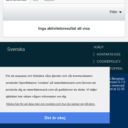
Filter
Inga aktivitetsresultat att visa
HJÄLP
Svenska
KONTAKTA OSS
COOKIEPOLICY
GÅ TILL TOPPEN
För att anpassa och förbättra våra tjänster och vår kommunikation
Copyright ©2002 - 2021, FiskeSnack.com. Grundad 2002 av Anders Bergman.
Powered by
vBulletin®
Version 5.7.5
använder Sportfiskarna ”cookies” på www.fiskesnack.com.Genom att
Copyright © 2026 MH Sub I, LLC dba vBulletin. All rights reserved.
All times are GMT+1. This page was generated at 11:33.
använda dig av www.fiskesnack.com så godkänner du detta. Vi säljer
självklart inte vidare någon information om dig.
Klicka här för att läsa mer om cookies och hur du tackar nej till dem.
Det är okej