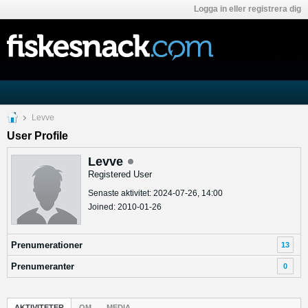
Logga in eller registrera dig
Levve
User Profile
Levve
Registered User
Senaste aktivitet: 2024-07-26, 14:00
Joined: 2010-01-26
Prenumerationer
13
Prenumeranter
0
AKTIVITETER
OM
MEDIA