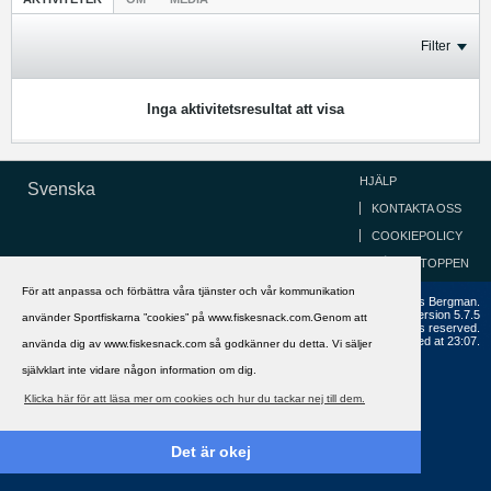
Filter
Inga aktivitetsresultat att visa
HJÄLP
Svenska
KONTAKTA OSS
COOKIEPOLICY
GÅ TILL TOPPEN
För att anpassa och förbättra våra tjänster och vår kommunikation
Copyright ©2002 - 2021, FiskeSnack.com. Grundad 2002 av Anders Bergman.
Powered by
vBulletin®
Version 5.7.5
använder Sportfiskarna ”cookies” på www.fiskesnack.com.Genom att
Copyright © 2026 MH Sub I, LLC dba vBulletin. All rights reserved.
All times are GMT+1. This page was generated at 23:07.
använda dig av www.fiskesnack.com så godkänner du detta. Vi säljer
självklart inte vidare någon information om dig.
Klicka här för att läsa mer om cookies och hur du tackar nej till dem.
Det är okej