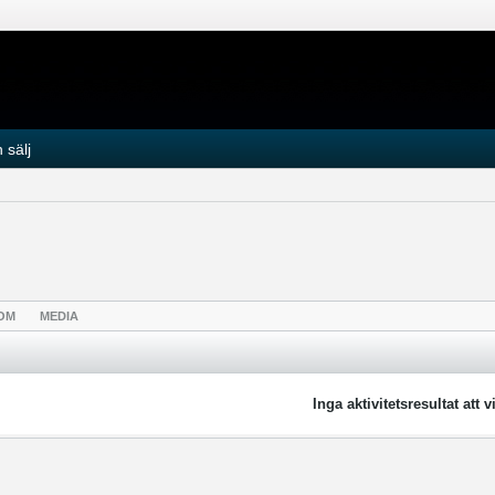
 sälj
OM
MEDIA
Inga aktivitetsresultat att v