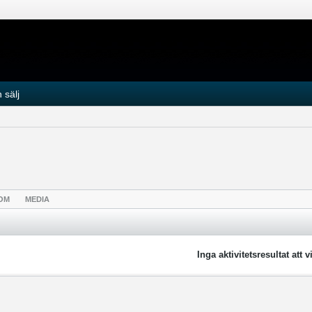
 sälj
OM
MEDIA
Inga aktivitetsresultat att v