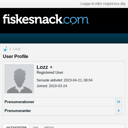
Logga in eller registrera dig
Lozz
User Profile
Lozz
Registered User
Senaste aktivitet: 2023-04-21, 08:04
Joined: 2010-03-24
Prenumerationer
31
Prenumeranter
9
AKTIVITETER
OM
MEDIA