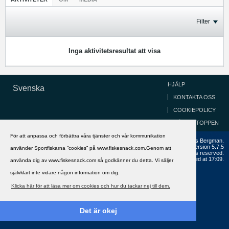
Filter
Inga aktivitetsresultat att visa
HJÄLP
Svenska
KONTAKTA OSS
COOKIEPOLICY
GÅ TILL TOPPEN
För att anpassa och förbättra våra tjänster och vår kommunikation
Copyright ©2002 - 2021, FiskeSnack.com. Grundad 2002 av Anders Bergman.
Powered by
vBulletin®
Version 5.7.5
använder Sportfiskarna ”cookies” på www.fiskesnack.com.Genom att
Copyright © 2026 MH Sub I, LLC dba vBulletin. All rights reserved.
All times are GMT+1. This page was generated at 17:09.
använda dig av www.fiskesnack.com så godkänner du detta. Vi säljer
självklart inte vidare någon information om dig.
Klicka här för att läsa mer om cookies och hur du tackar nej till dem.
Det är okej