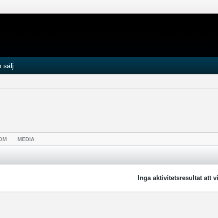
 sälj
OM
MEDIA
Inga aktivitetsresultat att v