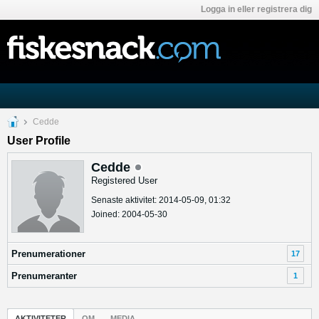
Logga in eller registrera dig
Cedde
User Profile
Cedde
Registered User
Senaste aktivitet: 2014-05-09, 01:32
Joined: 2004-05-30
Prenumerationer
17
Prenumeranter
1
AKTIVITETER
OM
MEDIA