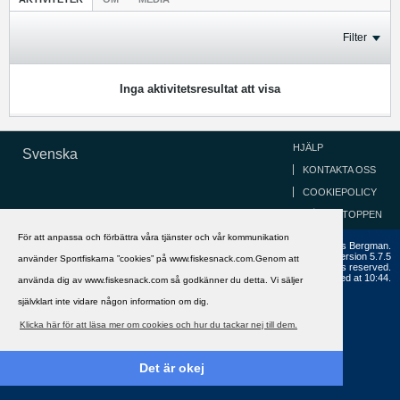
Filter
Inga aktivitetsresultat att visa
HJÄLP
Svenska
KONTAKTA OSS
COOKIEPOLICY
GÅ TILL TOPPEN
För att anpassa och förbättra våra tjänster och vår kommunikation
Copyright ©2002 - 2021, FiskeSnack.com. Grundad 2002 av Anders Bergman.
Powered by
vBulletin®
Version 5.7.5
använder Sportfiskarna ”cookies” på www.fiskesnack.com.Genom att
Copyright © 2026 MH Sub I, LLC dba vBulletin. All rights reserved.
All times are GMT+1. This page was generated at 10:44.
använda dig av www.fiskesnack.com så godkänner du detta. Vi säljer
självklart inte vidare någon information om dig.
Klicka här för att läsa mer om cookies och hur du tackar nej till dem.
Det är okej