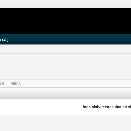
 sälj
OM
MEDIA
Inga aktivitetsresultat att v