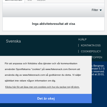
Filter
Inga aktivitetsresultat att visa
HJÄLP
Svenska
KONTAKTA OSS
COOKIEPOLICY
GÅ TILL TOPPEN
För att anpassa och förbättra våra tjänster och vår kommunikation
Copyright ©2002 - 2021, FiskeSnack.com. Grundad 2002 av Anders Bergman.
Powered by
vBulletin®
Version 5.7.5
använder Sportfiskarna ”cookies” på www.fiskesnack.com.Genom att
Copyright © 2026 MH Sub I, LLC dba vBulletin. All rights reserved.
All times are GMT+1. This page was generated at 20:01.
använda dig av www.fiskesnack.com så godkänner du detta. Vi säljer
självklart inte vidare någon information om dig.
Klicka här för att läsa mer om cookies och hur du tackar nej till dem.
Det är okej