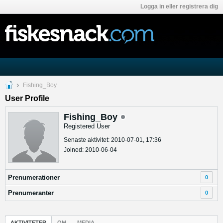
Logga in eller registrera dig
Fishing_Boy
User Profile
Fishing_Boy
Registered User
Senaste aktivitet: 2010-07-01, 17:36
Joined: 2010-06-04
Prenumerationer
0
Prenumeranter
0
AKTIVITETER
OM
MEDIA