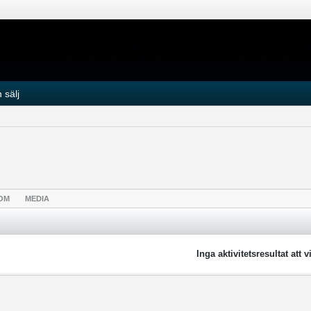
 sälj
OM
MEDIA
Inga aktivitetsresultat att v