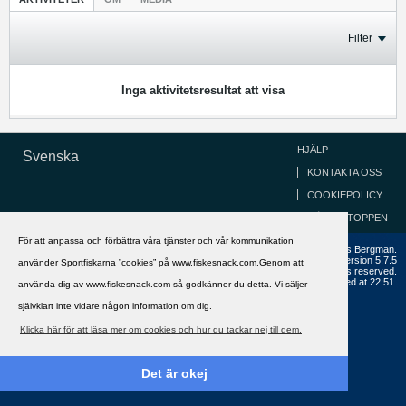
Filter
Inga aktivitetsresultat att visa
HJÄLP
Svenska
KONTAKTA OSS
COOKIEPOLICY
GÅ TILL TOPPEN
För att anpassa och förbättra våra tjänster och vår kommunikation
Copyright ©2002 - 2021, FiskeSnack.com. Grundad 2002 av Anders Bergman.
Powered by
vBulletin®
Version 5.7.5
använder Sportfiskarna ”cookies” på www.fiskesnack.com.Genom att
Copyright © 2026 MH Sub I, LLC dba vBulletin. All rights reserved.
All times are GMT+1. This page was generated at 22:51.
använda dig av www.fiskesnack.com så godkänner du detta. Vi säljer
självklart inte vidare någon information om dig.
Klicka här för att läsa mer om cookies och hur du tackar nej till dem.
Det är okej