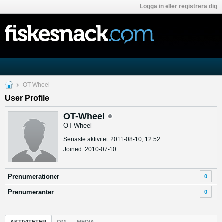
Logga in eller registrera dig
OT-Wheel
User Profile
OT-Wheel
OT-Wheel
Senaste aktivitet: 2011-08-10, 12:52
Joined: 2010-07-10
Prenumerationer
0
Prenumeranter
0
AKTIVITETER
OM
MEDIA