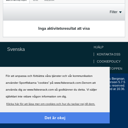
Filter
Inga aktivitetsresultat att visa
HJÄLP
Svenska
KONTAKTA OSS
COOKIEPOLICY
GÅ TILL TOPPEN
För att anpassa och förbättra våra tjänster och vår kommunikation
Copyright ©2002 - 2021, FiskeSnack.com. Grundad 2002 av Anders Bergman.
Powered by
vBulletin®
Version 5.7.5
använder Sportfiskarna ”cookies” på www.fiskesnack.com.Genom att
Copyright © 2026 MH Sub I, LLC dba vBulletin. All rights reserved.
All times are GMT+1. This page was generated at 16:36.
använda dig av www.fiskesnack.com så godkänner du detta. Vi säljer
självklart inte vidare någon information om dig.
Klicka här för att läsa mer om cookies och hur du tackar nej till dem.
Det är okej