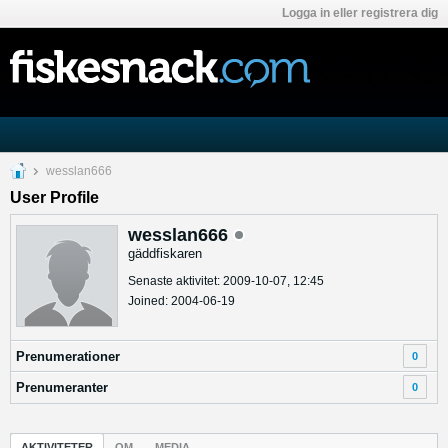
Logga in eller registrera dig
wesslan666
User Profile
wesslan666
gäddfiskaren
Senaste aktivitet: 2009-10-07, 12:45
Joined: 2004-06-19
Prenumerationer
0
Prenumeranter
0
AKTIVITETER
OM
MEDIA