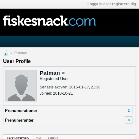
Logga in eller registrera dig
Patman
User Profile
Patman
Registered User
Senaste aktivitet: 2016-01-17, 21:38
Joined: 2010-10-21
Prenumerationer
2
Prenumeranter
0
AKTIVITETER
OM
MEDIA