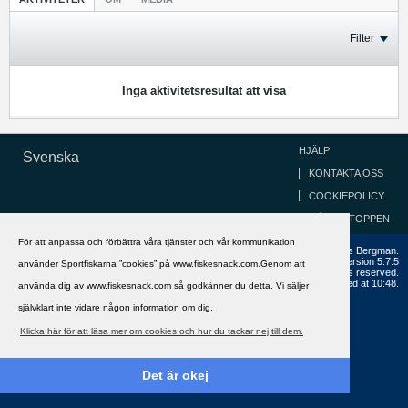
Filter
Inga aktivitetsresultat att visa
HJÄLP
Svenska
KONTAKTA OSS
COOKIEPOLICY
GÅ TILL TOPPEN
För att anpassa och förbättra våra tjänster och vår kommunikation
Copyright ©2002 - 2021, FiskeSnack.com. Grundad 2002 av Anders Bergman.
Powered by
vBulletin®
Version 5.7.5
använder Sportfiskarna ”cookies” på www.fiskesnack.com.Genom att
Copyright © 2026 MH Sub I, LLC dba vBulletin. All rights reserved.
All times are GMT+1. This page was generated at 10:48.
använda dig av www.fiskesnack.com så godkänner du detta. Vi säljer
självklart inte vidare någon information om dig.
Klicka här för att läsa mer om cookies och hur du tackar nej till dem.
Det är okej