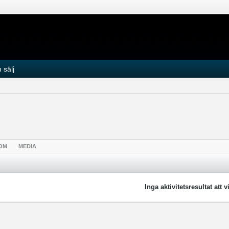
 sälj
OM
MEDIA
Inga aktivitetsresultat att v