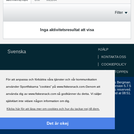
Filter
Inga aktivitetsresultat att visa
HJÄLP
Svenska
KONTAKTA OSS
COOKIEPOLICY
GÅ TILL TOPPEN
För att anpassa och förbättra våra tjänster och vår kommunikation
Copyright ©2002 - 2021, FiskeSnack.com. Grundad 2002 av Anders Bergman.
Powered by
vBulletin®
Version 5.7.5
använder Sportfiskarna ”cookies” på www.fiskesnack.com.Genom att
Copyright © 2026 MH Sub I, LLC dba vBulletin. All rights reserved.
All times are GMT+1. This page was generated at 08:51.
använda dig av www.fiskesnack.com så godkänner du detta. Vi säljer
självklart inte vidare någon information om dig.
Klicka här för att läsa mer om cookies och hur du tackar nej till dem.
Det är okej