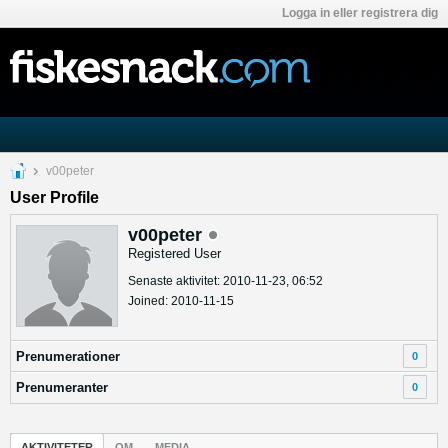
Logga in eller registrera dig
v00peter
User Profile
v00peter
Registered User
Senaste aktivitet: 2010-11-23, 06:52
Joined: 2010-11-15
Prenumerationer
0
Prenumeranter
0
AKTIVITETER
OM
MEDIA