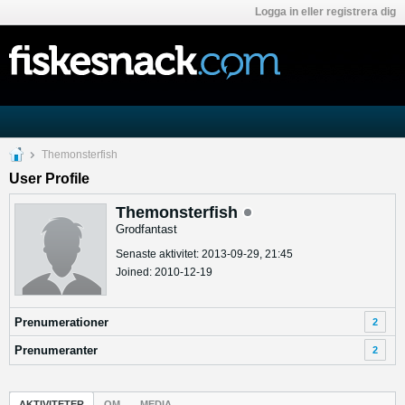
Logga in eller registrera dig
Themonsterfish
User Profile
Themonsterfish
Grodfantast
Senaste aktivitet: 2013-09-29, 21:45
Joined: 2010-12-19
Prenumerationer
2
Prenumeranter
2
AKTIVITETER
OM
MEDIA