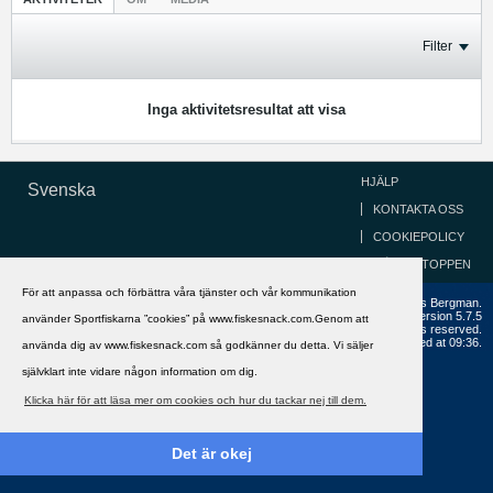
Filter
Inga aktivitetsresultat att visa
HJÄLP
Svenska
KONTAKTA OSS
COOKIEPOLICY
GÅ TILL TOPPEN
För att anpassa och förbättra våra tjänster och vår kommunikation
Copyright ©2002 - 2021, FiskeSnack.com. Grundad 2002 av Anders Bergman.
Powered by
vBulletin®
Version 5.7.5
använder Sportfiskarna ”cookies” på www.fiskesnack.com.Genom att
Copyright © 2026 MH Sub I, LLC dba vBulletin. All rights reserved.
All times are GMT+1. This page was generated at 09:36.
använda dig av www.fiskesnack.com så godkänner du detta. Vi säljer
självklart inte vidare någon information om dig.
Klicka här för att läsa mer om cookies och hur du tackar nej till dem.
Det är okej