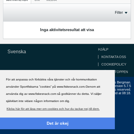
Filter
Inga aktivitetsresultat att visa
HJÄLP
Svenska
KONTAKTA OSS
COOKIEPOLICY
GÅ TILL TOPPEN
För att anpassa och förbättra våra tjänster och vår kommunikation
Copyright ©2002 - 2021, FiskeSnack.com. Grundad 2002 av Anders Bergman.
Powered by
vBulletin®
Version 5.7.5
använder Sportfiskarna ”cookies” på www.fiskesnack.com.Genom att
Copyright © 2026 MH Sub I, LLC dba vBulletin. All rights reserved.
All times are GMT+1. This page was generated at 08:18.
använda dig av www.fiskesnack.com så godkänner du detta. Vi säljer
självklart inte vidare någon information om dig.
Klicka här för att läsa mer om cookies och hur du tackar nej till dem.
Det är okej