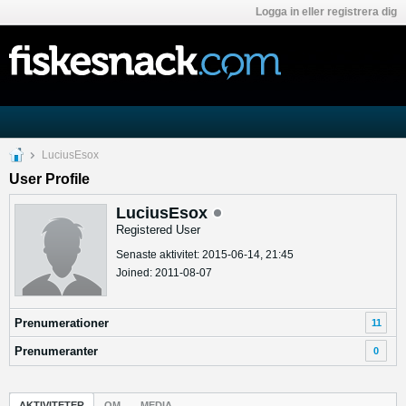
Logga in eller registrera dig
LuciusEsox
User Profile
LuciusEsox
Registered User
Senaste aktivitet: 2015-06-14, 21:45
Joined: 2011-08-07
Prenumerationer
11
Prenumeranter
0
AKTIVITETER
OM
MEDIA