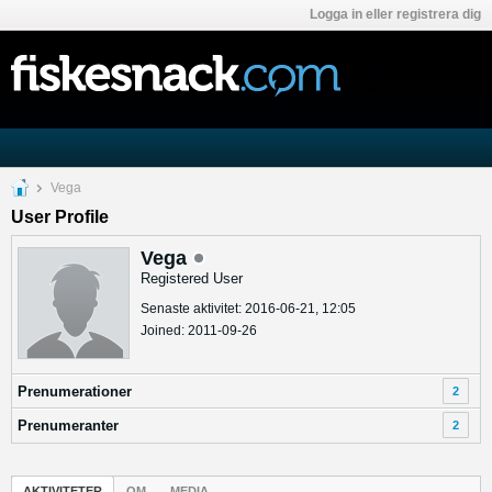
Logga in eller registrera dig
Vega
User Profile
Vega
Registered User
Senaste aktivitet: 2016-06-21, 12:05
Joined: 2011-09-26
Prenumerationer
2
Prenumeranter
2
AKTIVITETER
OM
MEDIA