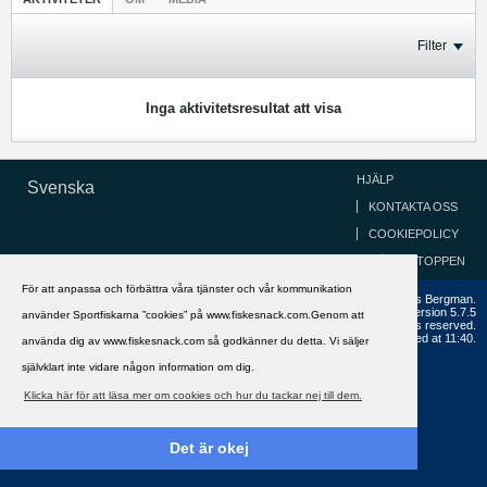
Filter
Inga aktivitetsresultat att visa
HJÄLP
Svenska
KONTAKTA OSS
COOKIEPOLICY
GÅ TILL TOPPEN
För att anpassa och förbättra våra tjänster och vår kommunikation
Copyright ©2002 - 2021, FiskeSnack.com. Grundad 2002 av Anders Bergman.
Powered by
vBulletin®
Version 5.7.5
använder Sportfiskarna ”cookies” på www.fiskesnack.com.Genom att
Copyright © 2026 MH Sub I, LLC dba vBulletin. All rights reserved.
All times are GMT+1. This page was generated at 11:40.
använda dig av www.fiskesnack.com så godkänner du detta. Vi säljer
självklart inte vidare någon information om dig.
Klicka här för att läsa mer om cookies och hur du tackar nej till dem.
Det är okej