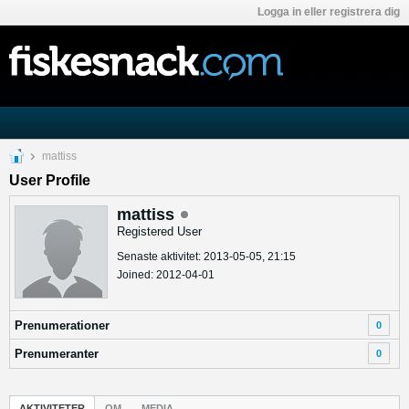
Logga in eller registrera dig
mattiss
User Profile
mattiss
Registered User
Senaste aktivitet: 2013-05-05, 21:15
Joined: 2012-04-01
Prenumerationer
0
Prenumeranter
0
AKTIVITETER
OM
MEDIA