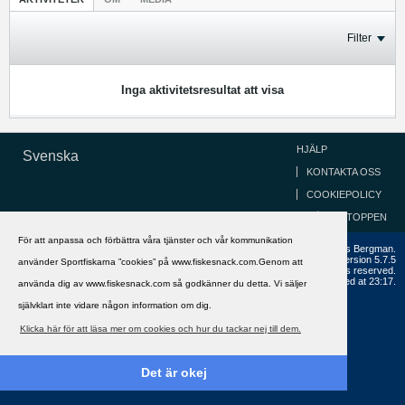
Filter
Inga aktivitetsresultat att visa
HJÄLP
Svenska
KONTAKTA OSS
COOKIEPOLICY
GÅ TILL TOPPEN
För att anpassa och förbättra våra tjänster och vår kommunikation
Copyright ©2002 - 2021, FiskeSnack.com. Grundad 2002 av Anders Bergman.
Powered by
vBulletin®
Version 5.7.5
använder Sportfiskarna ”cookies” på www.fiskesnack.com.Genom att
Copyright © 2026 MH Sub I, LLC dba vBulletin. All rights reserved.
All times are GMT+1. This page was generated at 23:17.
använda dig av www.fiskesnack.com så godkänner du detta. Vi säljer
självklart inte vidare någon information om dig.
Klicka här för att läsa mer om cookies och hur du tackar nej till dem.
Det är okej