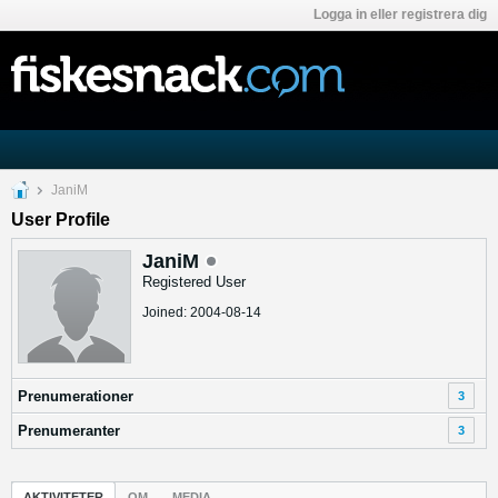
Logga in eller registrera dig
JaniM
User Profile
JaniM
Registered User
Joined: 2004-08-14
Prenumerationer
3
Prenumeranter
3
AKTIVITETER
OM
MEDIA