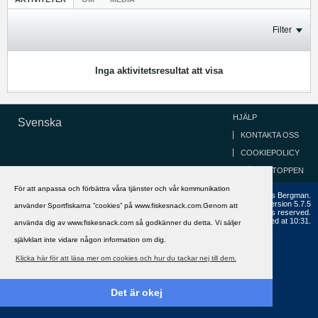
Filter
Inga aktivitetsresultat att visa
HJÄLP
Svenska
KONTAKTA OSS
COOKIEPOLICY
GÅ TILL TOPPEN
För att anpassa och förbättra våra tjänster och vår kommunikation
Copyright ©2002 - 2021, FiskeSnack.com. Grundad 2002 av Anders Bergman.
Powered by
vBulletin®
Version 5.7.5
använder Sportfiskarna ”cookies” på www.fiskesnack.com.Genom att
Copyright © 2026 MH Sub I, LLC dba vBulletin. All rights reserved.
All times are GMT+1. This page was generated at 10:31.
använda dig av www.fiskesnack.com så godkänner du detta. Vi säljer
självklart inte vidare någon information om dig.
Klicka här för att läsa mer om cookies och hur du tackar nej till dem.
Det är okej