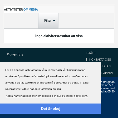
AKTIVITETER
OM
MEDIA
Filter
Inga aktivitetsresultat att visa
HJÄLP
Svenska
KONTAKTA OSS
COOKIEPOLICY
För att anpassa och förbättra våra tjänster och vår kommunikation
GÅ TILL TOPPEN
använder Sportfiskarna ”cookies” på www.fiskesnack.com.Genom att
Copyright ©2002 - 2021, FiskeSnack.com. Grundad 2002 av Anders Bergman.
använda dig av www.fiskesnack.com så godkänner du detta. Vi säljer
Powered by
vBulletin®
Version 5.7.5
Copyright © 2026 MH Sub I, LLC dba vBulletin. All rights reserved.
självklart inte vidare någon information om dig.
All times are GMT+1. This page was generated at 05:30.
Klicka här för att läsa mer om cookies och hur du tackar nej till dem.
Det är okej