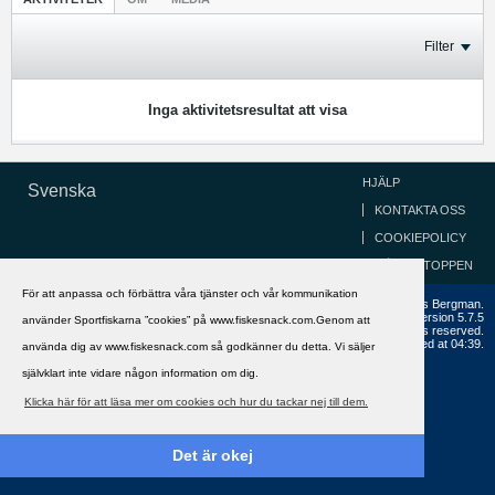
Filter
Inga aktivitetsresultat att visa
HJÄLP
Svenska
KONTAKTA OSS
COOKIEPOLICY
GÅ TILL TOPPEN
För att anpassa och förbättra våra tjänster och vår kommunikation
Copyright ©2002 - 2021, FiskeSnack.com. Grundad 2002 av Anders Bergman.
Powered by
vBulletin®
Version 5.7.5
använder Sportfiskarna ”cookies” på www.fiskesnack.com.Genom att
Copyright © 2026 MH Sub I, LLC dba vBulletin. All rights reserved.
All times are GMT+1. This page was generated at 04:39.
använda dig av www.fiskesnack.com så godkänner du detta. Vi säljer
självklart inte vidare någon information om dig.
Klicka här för att läsa mer om cookies och hur du tackar nej till dem.
Det är okej