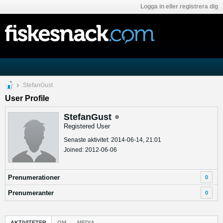
Logga in eller registrera dig
StefanGust
User Profile
StefanGust
Registered User
Senaste aktivitet: 2014-06-14, 21:01
Joined: 2012-06-06
Prenumerationer
0
Prenumeranter
0
AKTIVITETER
OM
MEDIA