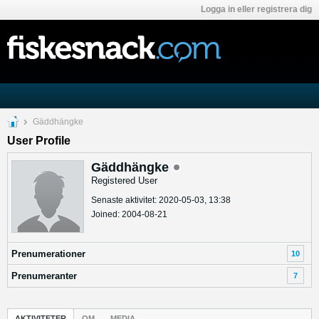
Logga in eller registrera dig
Gäddhängke
User Profile
Gäddhängke
Registered User
Senaste aktivitet: 2020-05-03, 13:38
Joined: 2004-08-21
Prenumerationer
10
Prenumeranter
7
AKTIVITETER
OM
MEDIA