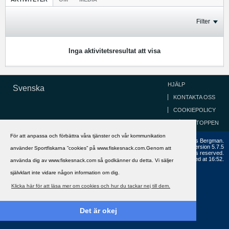
Filter
Inga aktivitetsresultat att visa
HJÄLP
Svenska
KONTAKTA OSS
COOKIEPOLICY
GÅ TILL TOPPEN
För att anpassa och förbättra våra tjänster och vår kommunikation
Copyright ©2002 - 2021, FiskeSnack.com. Grundad 2002 av Anders Bergman.
Powered by
vBulletin®
Version 5.7.5
använder Sportfiskarna ”cookies” på www.fiskesnack.com.Genom att
Copyright © 2026 MH Sub I, LLC dba vBulletin. All rights reserved.
All times are GMT+1. This page was generated at 16:52.
använda dig av www.fiskesnack.com så godkänner du detta. Vi säljer
självklart inte vidare någon information om dig.
Klicka här för att läsa mer om cookies och hur du tackar nej till dem.
Det är okej