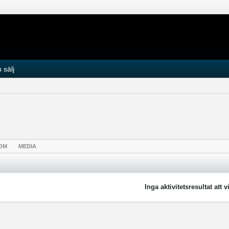
 sälj
OM
MEDIA
Inga aktivitetsresultat att v