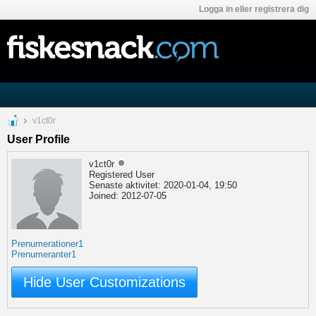
Logga in eller registrera dig
v1ct0r
User Profile
v1ct0r
Registered User
Senaste aktivitet: 2020-01-04, 19:50
Joined: 2012-07-05
Prenumerationer
1
Prenumeranter
1
Hide User Customizations