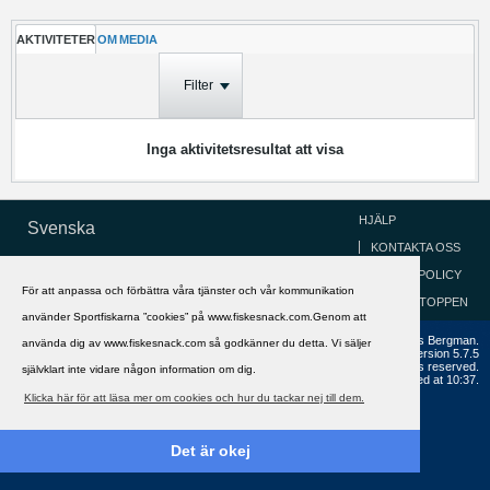
AKTIVITETER
OM
MEDIA
Filter
Inga aktivitetsresultat att visa
HJÄLP
Svenska
KONTAKTA OSS
COOKIEPOLICY
För att anpassa och förbättra våra tjänster och vår kommunikation
GÅ TILL TOPPEN
använder Sportfiskarna ”cookies” på www.fiskesnack.com.Genom att
Copyright ©2002 - 2021, FiskeSnack.com. Grundad 2002 av Anders Bergman.
använda dig av www.fiskesnack.com så godkänner du detta. Vi säljer
Powered by
vBulletin®
Version 5.7.5
Copyright © 2026 MH Sub I, LLC dba vBulletin. All rights reserved.
självklart inte vidare någon information om dig.
All times are GMT+1. This page was generated at 10:37.
Klicka här för att läsa mer om cookies och hur du tackar nej till dem.
Det är okej