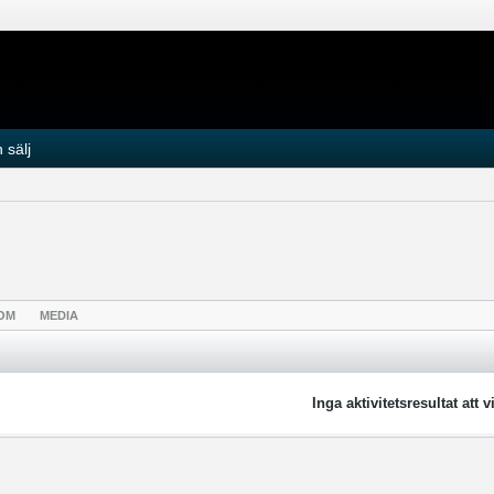
 sälj
OM
MEDIA
Inga aktivitetsresultat att v