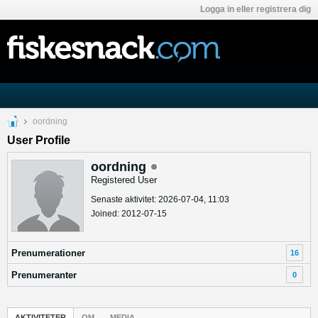
Logga in eller registrera dig
oordning
User Profile
oordning
Registered User
Senaste aktivitet: 2026-07-04, 11:03
Joined: 2012-07-15
Prenumerationer
16
Prenumeranter
0
AKTIVITETER
OM
MEDIA