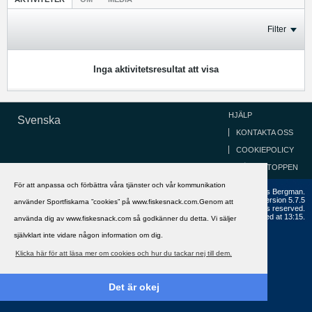
Filter
Inga aktivitetsresultat att visa
HJÄLP
Svenska
KONTAKTA OSS
COOKIEPOLICY
GÅ TILL TOPPEN
För att anpassa och förbättra våra tjänster och vår kommunikation
Copyright ©2002 - 2021, FiskeSnack.com. Grundad 2002 av Anders Bergman.
Powered by
vBulletin®
Version 5.7.5
använder Sportfiskarna ”cookies” på www.fiskesnack.com.Genom att
Copyright © 2026 MH Sub I, LLC dba vBulletin. All rights reserved.
All times are GMT+1. This page was generated at 13:15.
använda dig av www.fiskesnack.com så godkänner du detta. Vi säljer
självklart inte vidare någon information om dig.
Klicka här för att läsa mer om cookies och hur du tackar nej till dem.
Det är okej