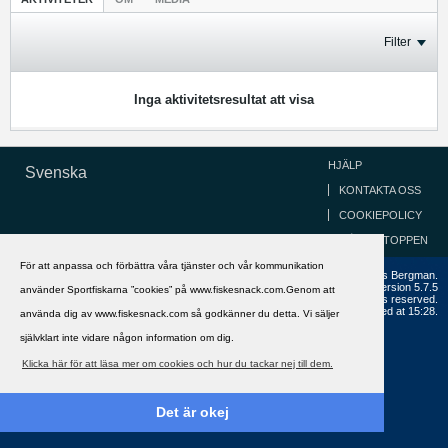
Filter
Inga aktivitetsresultat att visa
HJÄLP
Svenska
KONTAKTA OSS
COOKIEPOLICY
GÅ TILL TOPPEN
För att anpassa och förbättra våra tjänster och vår kommunikation
Copyright ©2002 - 2021, FiskeSnack.com. Grundad 2002 av Anders Bergman.
Powered by
vBulletin®
Version 5.7.5
använder Sportfiskarna ”cookies” på www.fiskesnack.com.Genom att
Copyright © 2026 MH Sub I, LLC dba vBulletin. All rights reserved.
All times are GMT+1. This page was generated at 15:28.
använda dig av www.fiskesnack.com så godkänner du detta. Vi säljer
självklart inte vidare någon information om dig.
Klicka här för att läsa mer om cookies och hur du tackar nej till dem.
Det är okej