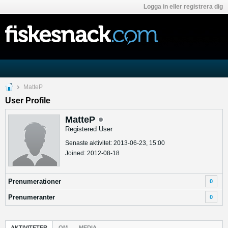
Logga in eller registrera dig
MatteP
User Profile
MatteP
Registered User
Senaste aktivitet: 2013-06-23, 15:00
Joined: 2012-08-18
Prenumerationer
0
Prenumeranter
0
AKTIVITETER
OM
MEDIA