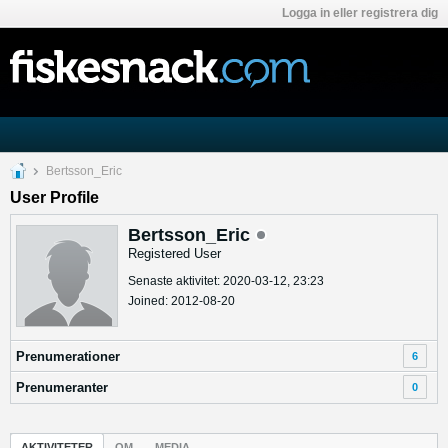
Logga in eller registrera dig
Bertsson_Eric
User Profile
Bertsson_Eric
Registered User
Senaste aktivitet: 2020-03-12, 23:23
Joined: 2012-08-20
Prenumerationer
6
Prenumeranter
0
AKTIVITETER
OM
MEDIA