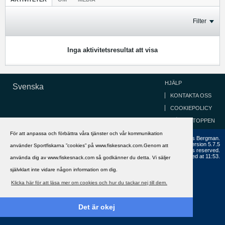
Filter
Inga aktivitetsresultat att visa
HJÄLP
Svenska
KONTAKTA OSS
COOKIEPOLICY
GÅ TILL TOPPEN
För att anpassa och förbättra våra tjänster och vår kommunikation
Copyright ©2002 - 2021, FiskeSnack.com. Grundad 2002 av Anders Bergman.
Powered by
vBulletin®
Version 5.7.5
använder Sportfiskarna ”cookies” på www.fiskesnack.com.Genom att
Copyright © 2026 MH Sub I, LLC dba vBulletin. All rights reserved.
All times are GMT+1. This page was generated at 11:53.
använda dig av www.fiskesnack.com så godkänner du detta. Vi säljer
självklart inte vidare någon information om dig.
Klicka här för att läsa mer om cookies och hur du tackar nej till dem.
Det är okej