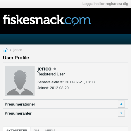
Logga in eller registrera dig
jerico
User Profile
jerico
Registered User
Senaste aktivitet: 2017-02-21, 18:03
Joined: 2012-08-20
Prenumerationer
4
Prenumeranter
2
AKTIVITETER
OM
MEDIA