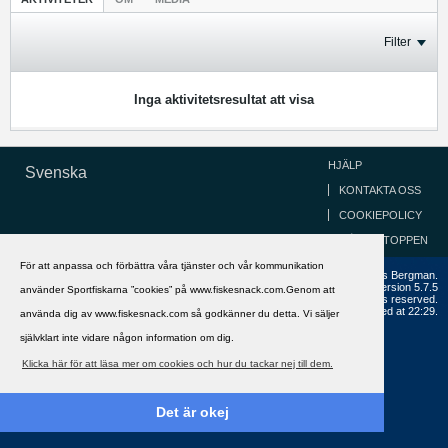
Filter
Inga aktivitetsresultat att visa
HJÄLP
Svenska
KONTAKTA OSS
COOKIEPOLICY
GÅ TILL TOPPEN
För att anpassa och förbättra våra tjänster och vår kommunikation
Copyright ©2002 - 2021, FiskeSnack.com. Grundad 2002 av Anders Bergman.
Powered by
vBulletin®
Version 5.7.5
använder Sportfiskarna ”cookies” på www.fiskesnack.com.Genom att
Copyright © 2026 MH Sub I, LLC dba vBulletin. All rights reserved.
All times are GMT+1. This page was generated at 22:29.
använda dig av www.fiskesnack.com så godkänner du detta. Vi säljer
självklart inte vidare någon information om dig.
Klicka här för att läsa mer om cookies och hur du tackar nej till dem.
Det är okej