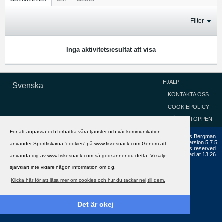
Filter
Inga aktivitetsresultat att visa
HJÄLP
Svenska
KONTAKTA OSS
COOKIEPOLICY
GÅ TILL TOPPEN
För att anpassa och förbättra våra tjänster och vår kommunikation
Copyright ©2002 - 2021, FiskeSnack.com. Grundad 2002 av Anders Bergman.
Powered by
vBulletin®
Version 5.7.5
använder Sportfiskarna ”cookies” på www.fiskesnack.com.Genom att
Copyright © 2026 MH Sub I, LLC dba vBulletin. All rights reserved.
All times are GMT+1. This page was generated at 13:26.
använda dig av www.fiskesnack.com så godkänner du detta. Vi säljer
självklart inte vidare någon information om dig.
Klicka här för att läsa mer om cookies och hur du tackar nej till dem.
Det är okej