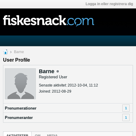
Logga in eller registrera dig
Barne
User Profile
Barne
Registered User
Senaste aktivitet: 2012-10-04, 11:12
Joined: 2012-08-29
Prenumerationer
1
Prenumeranter
1
AKTIVITETER
OM
MEDIA