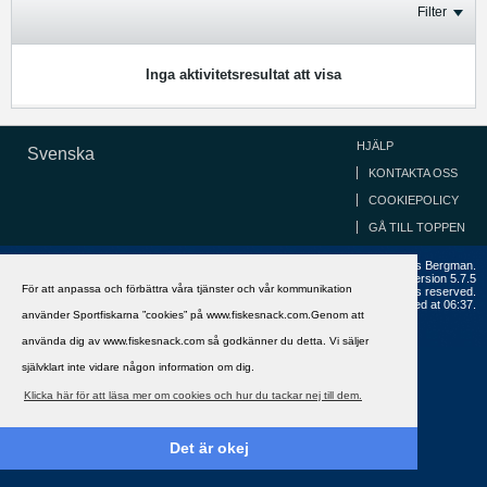
Filter
Inga aktivitetsresultat att visa
HJÄLP
Svenska
KONTAKTA OSS
COOKIEPOLICY
GÅ TILL TOPPEN
Copyright ©2002 - 2021, FiskeSnack.com. Grundad 2002 av Anders Bergman.
Powered by
vBulletin®
Version 5.7.5
För att anpassa och förbättra våra tjänster och vår kommunikation
Copyright © 2026 MH Sub I, LLC dba vBulletin. All rights reserved.
All times are GMT+1. This page was generated at 06:37.
använder Sportfiskarna ”cookies” på www.fiskesnack.com.Genom att
använda dig av www.fiskesnack.com så godkänner du detta. Vi säljer
självklart inte vidare någon information om dig.
Klicka här för att läsa mer om cookies och hur du tackar nej till dem.
Det är okej