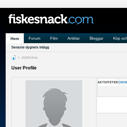
Forum
Film
Artiklar
Bloggar
Köp och
Hem
Senaste dygnets inlägg
detärlukas
User Profile
AKTIVITETER
OM
M