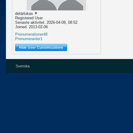
detärlukas
Registered User
Senaste aktivitet: 2026-04-08, 08:52
Joined: 2013-02-06
Prenumerationer
48
Prenumeranter
1
Hide User Customizations
Svenska