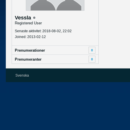
Vessla
Registered User
Senaste aktivitet: 2018-08-02, 22:02
Joined: 2013-02-12
Prenumerationer
0
Prenumeranter
0
Svenska