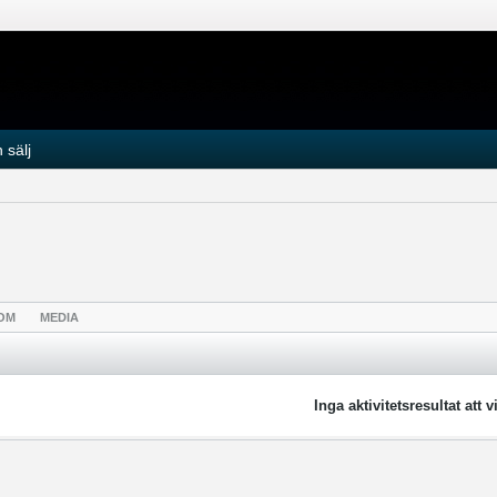
 sälj
OM
MEDIA
Inga aktivitetsresultat att v