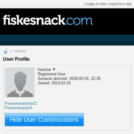
Logga in eller registrera dig
hewzter
User Profile
hewzter
Registered User
Senaste aktivitet: 2026-02-24, 22:35
Joined: 2013-03-25
Prenumerationer
11
Prenumeranter
5
Hide User Customizations