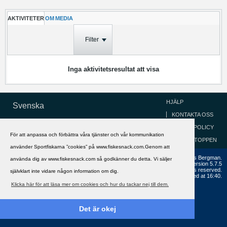
AKTIVITETER
OM
MEDIA
Filter
Inga aktivitetsresultat att visa
HJÄLP
Svenska
KONTAKTA OSS
COOKIEPOLICY
För att anpassa och förbättra våra tjänster och vår kommunikation
GÅ TILL TOPPEN
använder Sportfiskarna ”cookies” på www.fiskesnack.com.Genom att
Copyright ©2002 - 2021, FiskeSnack.com. Grundad 2002 av Anders Bergman.
använda dig av www.fiskesnack.com så godkänner du detta. Vi säljer
Powered by
vBulletin®
Version 5.7.5
Copyright © 2026 MH Sub I, LLC dba vBulletin. All rights reserved.
självklart inte vidare någon information om dig.
All times are GMT+1. This page was generated at 16:40.
Klicka här för att läsa mer om cookies och hur du tackar nej till dem.
Det är okej