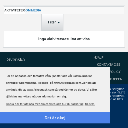
AKTIVITETER
OM
MEDIA
Filter
Inga aktivitetsresultat att visa
HJÄLP
Svenska
KONTAKTA OSS
COOKIEPOLICY
För att anpassa och förbättra våra tjänster och vår kommunikation
GÅ TILL TOPPEN
använder Sportfiskarna ”cookies” på www.fiskesnack.com.Genom att
Copyright ©2002 - 2021, FiskeSnack.com. Grundad 2002 av Anders Bergman.
använda dig av www.fiskesnack.com så godkänner du detta. Vi säljer
Powered by
vBulletin®
Version 5.7.5
Copyright © 2026 MH Sub I, LLC dba vBulletin. All rights reserved.
självklart inte vidare någon information om dig.
All times are GMT+1. This page was generated at 18:38.
Klicka här för att läsa mer om cookies och hur du tackar nej till dem.
Det är okej