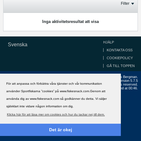
Filter
Inga aktivitetsresultat att visa
HJÄLP
Svenska
KONTAKTA OSS
COOKIEPOLICY
GÅ TILL TOPPEN
Copyright ©2002 - 2021, FiskeSnack.com. Grundad 2002 av Anders Bergman.
Powered by
vBulletin®
Version 5.7.5
För att anpassa och förbättra våra tjänster och vår kommunikation
Copyright © 2026 MH Sub I, LLC dba vBulletin. All rights reserved.
All times are GMT+1. This page was generated at 00:46.
använder Sportfiskarna ”cookies” på www.fiskesnack.com.Genom att
använda dig av www.fiskesnack.com så godkänner du detta. Vi säljer
självklart inte vidare någon information om dig.
Klicka här för att läsa mer om cookies och hur du tackar nej till dem.
Det är okej