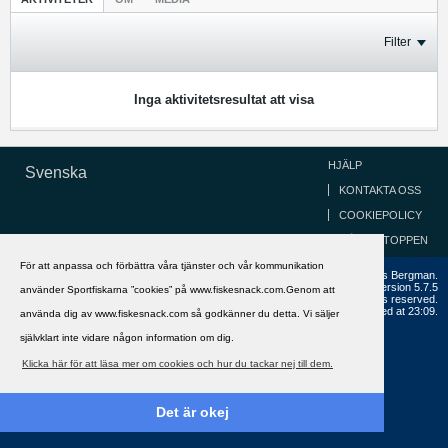
Filter
Inga aktivitetsresultat att visa
HJÄLP
Svenska
KONTAKTA OSS
COOKIEPOLICY
GÅ TILL TOPPEN
För att anpassa och förbättra våra tjänster och vår kommunikation
Copyright ©2002 - 2021, FiskeSnack.com. Grundad 2002 av Anders Bergman.
Powered by
vBulletin®
Version 5.7.5
använder Sportfiskarna ”cookies” på www.fiskesnack.com.Genom att
Copyright © 2026 MH Sub I, LLC dba vBulletin. All rights reserved.
All times are GMT+1. This page was generated at 23:09.
använda dig av www.fiskesnack.com så godkänner du detta. Vi säljer
självklart inte vidare någon information om dig.
Klicka här för att läsa mer om cookies och hur du tackar nej till dem.
Det är okej