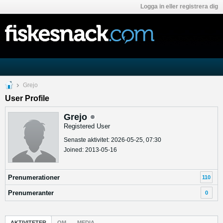
Logga in eller registrera dig
Grejo
User Profile
Grejo
Registered User
Senaste aktivitet: 2026-05-25, 07:30
Joined: 2013-05-16
Prenumerationer
110
Prenumeranter
0
AKTIVITETER
OM
MEDIA