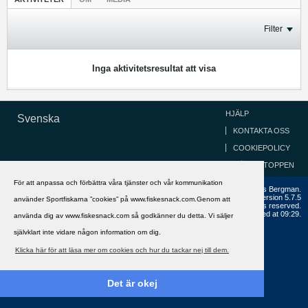
Filter
Inga aktivitetsresultat att visa
HJÄLP
Svenska
KONTAKTA OSS
COOKIEPOLICY
GÅ TILL TOPPEN
För att anpassa och förbättra våra tjänster och vår kommunikation
Copyright ©2002 - 2021, FiskeSnack.com. Grundad 2002 av Anders Bergman.
Powered by
vBulletin®
Version 5.7.5
använder Sportfiskarna ”cookies” på www.fiskesnack.com.Genom att
Copyright © 2026 MH Sub I, LLC dba vBulletin. All rights reserved.
All times are GMT+1. This page was generated at 09:29.
använda dig av www.fiskesnack.com så godkänner du detta. Vi säljer
självklart inte vidare någon information om dig.
Klicka här för att läsa mer om cookies och hur du tackar nej till dem.
Det är okej