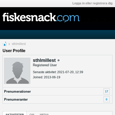
Logga in eller registrera dig
sthlmillest
User Profile
sthlmillest
Registered User
Senaste aktivitet: 2021-07-20, 12:39
Joined: 2013-06-19
Prenumerationer
17
Prenumeranter
0
AKTIVITETER
OM
MEDIA