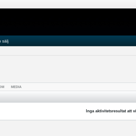
 sälj
OM
MEDIA
Inga aktivitetsresultat att v