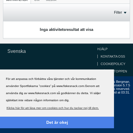
Filter
Inga aktivitetsresultat att visa
HJÄLP
Svenska
KONTAKTA OSS
COOKIEPOLICY
GÅ TILL TOPPEN
För att anpassa och förbättra våra tjänster och vår kommunikation
Copyright ©2002 - 2021, FiskeSnack.com. Grundad 2002 av Anders Bergman.
Powered by
vBulletin®
Version 5.7.5
använder Sportfiskarna ”cookies” på www.fiskesnack.com.Genom att
Copyright © 2026 MH Sub I, LLC dba vBulletin. All rights reserved.
All times are GMT+1. This page was generated at 03:31.
använda dig av www.fiskesnack.com så godkänner du detta. Vi säljer
självklart inte vidare någon information om dig.
Klicka här för att läsa mer om cookies och hur du tackar nej till dem.
Det är okej