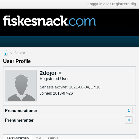
Logga in eller registrera dig
2dojor
User Profile
2dojor
Registered User
Senaste aktivitet: 2021-08-04, 17:10
Joined: 2013-07-26
Prenumerationer
1
Prenumeranter
0
AKTIVITETER
OM
MEDIA