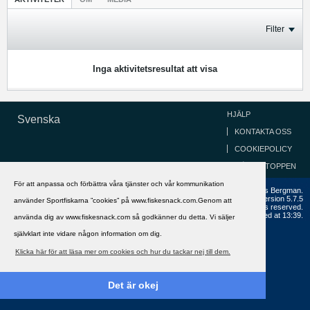
Filter
Inga aktivitetsresultat att visa
HJÄLP
Svenska
KONTAKTA OSS
COOKIEPOLICY
GÅ TILL TOPPEN
För att anpassa och förbättra våra tjänster och vår kommunikation
Copyright ©2002 - 2021, FiskeSnack.com. Grundad 2002 av Anders Bergman.
Powered by
vBulletin®
Version 5.7.5
använder Sportfiskarna ”cookies” på www.fiskesnack.com.Genom att
Copyright © 2026 MH Sub I, LLC dba vBulletin. All rights reserved.
All times are GMT+1. This page was generated at 13:39.
använda dig av www.fiskesnack.com så godkänner du detta. Vi säljer
självklart inte vidare någon information om dig.
Klicka här för att läsa mer om cookies och hur du tackar nej till dem.
Det är okej