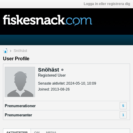
Logga in eller registrera dig
Snöhäst
User Profile
Snöhäst
Registered User
Senaste aktivitet: 2024-05-10, 10:09
Joined: 2013-08-26
Prenumerationer
5
Prenumeranter
1
AKTIVITETER
OM
MEDIA