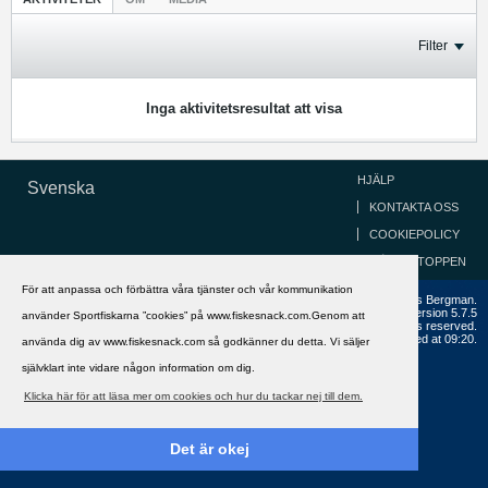
Filter
Inga aktivitetsresultat att visa
HJÄLP
Svenska
KONTAKTA OSS
COOKIEPOLICY
GÅ TILL TOPPEN
För att anpassa och förbättra våra tjänster och vår kommunikation
Copyright ©2002 - 2021, FiskeSnack.com. Grundad 2002 av Anders Bergman.
Powered by
vBulletin®
Version 5.7.5
använder Sportfiskarna ”cookies” på www.fiskesnack.com.Genom att
Copyright © 2026 MH Sub I, LLC dba vBulletin. All rights reserved.
All times are GMT+1. This page was generated at 09:20.
använda dig av www.fiskesnack.com så godkänner du detta. Vi säljer
självklart inte vidare någon information om dig.
Klicka här för att läsa mer om cookies och hur du tackar nej till dem.
Det är okej