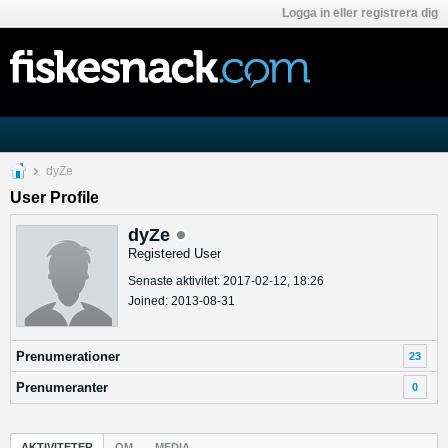
Logga in eller registrera dig
dyZe
User Profile
dyZe
Registered User
Senaste aktivitet: 2017-02-12, 18:26
Joined: 2013-08-31
Prenumerationer
23
Prenumeranter
0
AKTIVITETER
OM
MEDIA